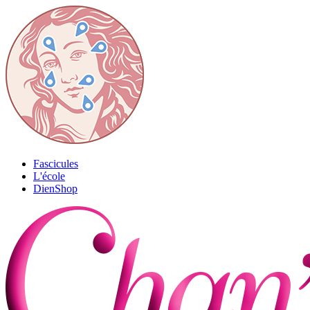
Fascicules
L'école
DienShop